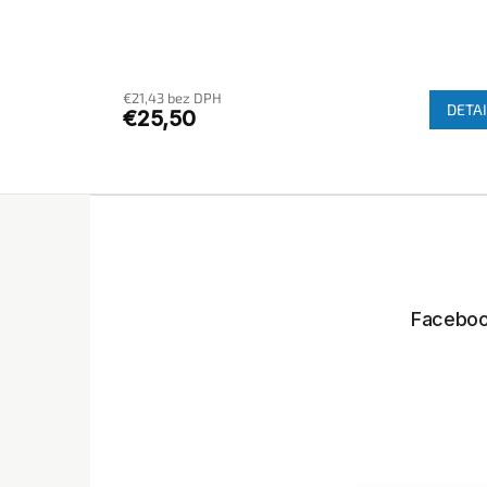
€21,43 bez DPH
DETAI
€25,50
Z
á
p
ä
t
Facebo
i
e