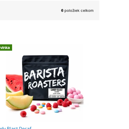
6
položiek celkom
vinka
dy Blast Decaf