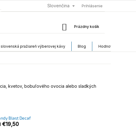
Slovenčina
Prihlásenie
Nákupný
Prázdny košík
košík
– slovenská pražiareň výberovej kávy
Blog
Hodnotenie obchod
ovocia, kvetov, bobuľového ovocia alebo sladkých
ndy Blast Decaf
€19,50
d