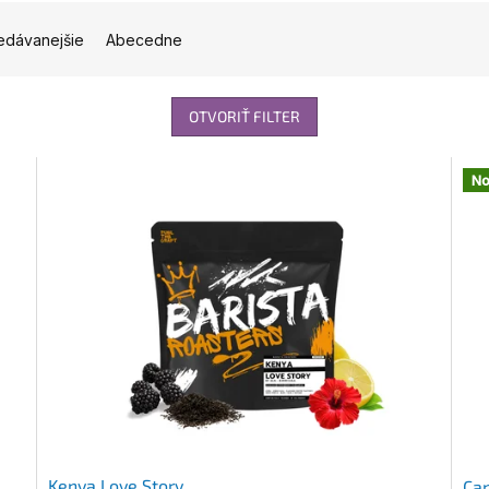
edávanejšie
Abecedne
OTVORIŤ FILTER
No
Kenya Love Story
Can