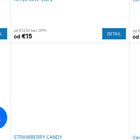
od €12,61 bez DPH
od 
L
DETAIL
€15
od
od
%
STRAWBERRY CANDY
Van