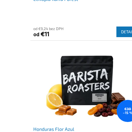
od €9,24 bez DPH
DETAI
€11
od
€30
–15 
Honduras Flor Azul