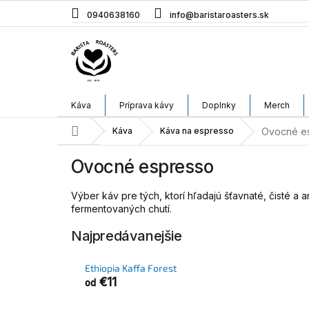
Prejsť
0940638160
info@baristaroasters.sk
na
obsah
Káva
Príprava kávy
Doplnky
Merch
Domov
Káva
Káva na espresso
Ovocné e
Ovocné espresso
Výber káv pre tých, ktorí hľadajú šťavnaté, čisté a
fermentovaných chutí.
Najpredávanejšie
Ethiopia Kaffa Forest
€11
od