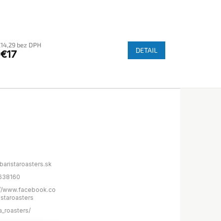
€14,29 bez DPH
DETAIL
€17
baristaroasters.sk
638160
://www.facebook.co
istaroasters
a_roasters/