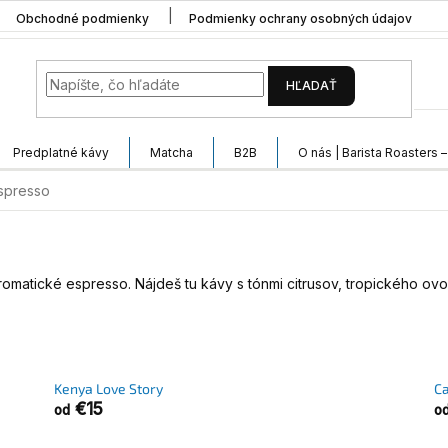
Obchodné podmienky
Podmienky ochrany osobných údajov
HĽADAŤ
Predplatné kávy
Matcha
B2B
O nás | Barista Roasters 
spresso
 aromatické espresso. Nájdeš tu kávy s tónmi citrusov, tropického 
Kenya Love Story
Ca
€15
od
o