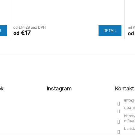
od €14,29 bez DPH
od 
L
DETAIL
€17
od
od
O
v
l
á
d
a
c
i
ok
Instagram
Kontakt
e
p
info
@
r
0940
v
k
https
m/bar
y
v
barist
ý