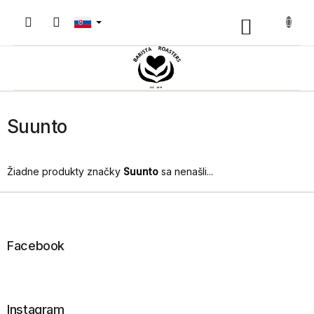
Prejsť
na
Nákupný
obsah
košík
Suunto
Žiadne produkty značky
Suunto
sa nenašli...
Z
á
p
ä
Facebook
t
i
e
Instagram