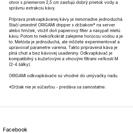
otvor s priemerom 2,5 cm zaisťujú dobrý prietok vody a
správnu extrakciu kávy.
Príprava prekvapkávanej kávy je mimoriadne jednoduchá.
Stačí umiestniť ORIGAMI dripper s držiakom* na server
alebo hrnček, vložiť doň papierový filter a nasypať mletú
kávu. Potom to niekoľkokrát zalejeme horúcou vodou a je
to. Metóda je jednoduchá, ale môžete experimentovať a
upravovať parametre varenia. Takto pripravená káva je
plná chuti a bez kávovej usadeniny. Odkvapkávač je
kompatibilný s kužeľovými a vlnovými filtrami veľkosti M
(2-4 šálky).
ORIGAMI odkvapkávače sú vhodné do umývačky riadu.
*Držiak nie je súčasťou - predáva sa samostatne.
Z
á
p
ä
Facebook