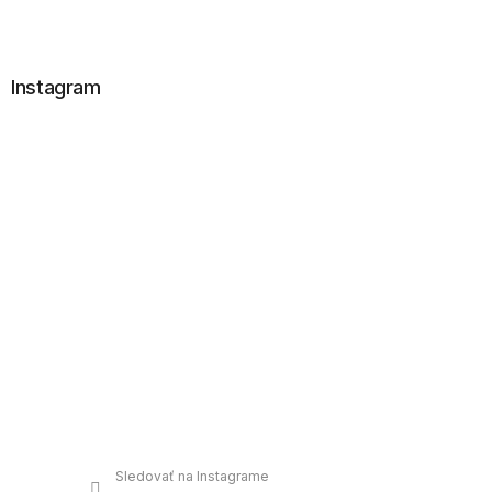
t
i
e
Instagram
Sledovať na Instagrame