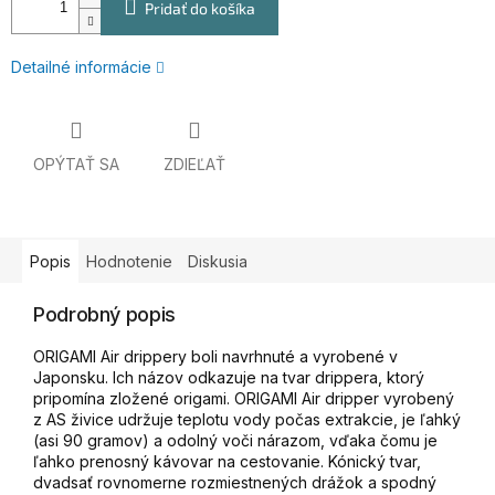
Pridať do košíka
Detailné informácie
OPÝTAŤ SA
ZDIEĽAŤ
Popis
Hodnotenie
Diskusia
Podrobný popis
ORIGAMI Air drippery boli navrhnuté a vyrobené v
Japonsku. Ich názov odkazuje na tvar drippera, ktorý
pripomína zložené origami. ORIGAMI Air dripper vyrobený
z AS živice udržuje teplotu vody počas extrakcie, je ľahký
(asi 90 gramov) a odolný voči nárazom, vďaka čomu je
ľahko prenosný kávovar na cestovanie. Kónický tvar,
dvadsať rovnomerne rozmiestnených drážok a spodný