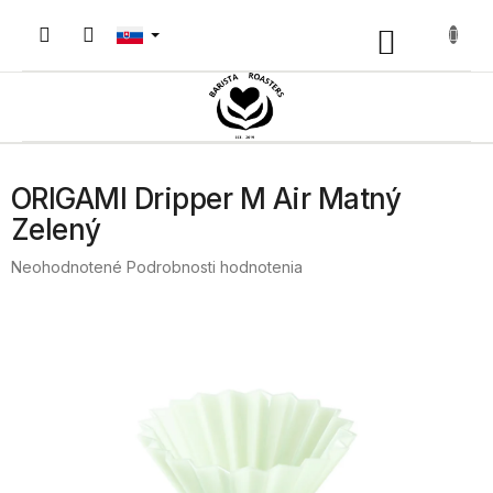
Prejsť
na
Nákupný
obsah
košík
ORIGAMI Dripper M Air Matný
Zelený
Priemerné
Neohodnotené
Podrobnosti hodnotenia
hodnotenie
produktu
je
0,0
z
5
hviezdičiek.